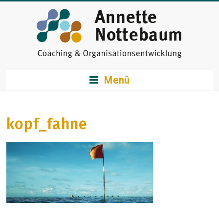
Zum
Inhalt
springen
Annette
Menü
Nottebaum
Coaching
kopf_fahne
&
Organisationsentwicklu
Psychodynamisches
Coaching
&
Organisationsentwicklung
in