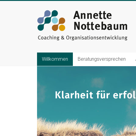
Zum
Inhalt
Annette
springen
Nottebaum
Coaching
&
Willkommen
Beratungsversprechen
Organisationsentw
Psychodynamisches
Coaching
&
Klarheit für erfo
Organisationsentwicklung
in
Düsseldorf
und
Köln